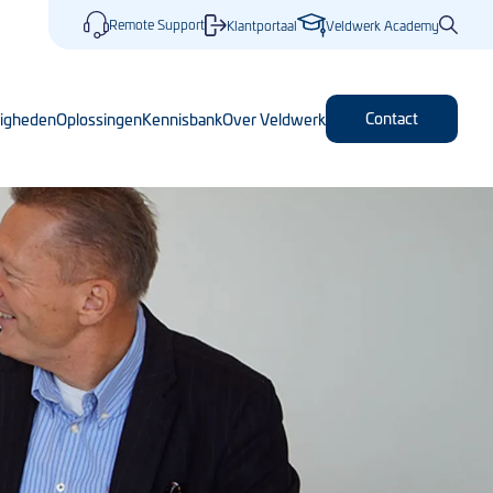
Remote Support
Klantportaal
Veldwerk Academy
Contact
igheden
Oplossingen
Kennisbank
Over Veldwerk