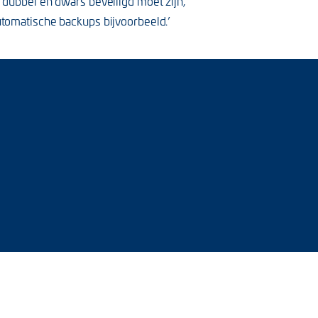
r dubbel en dwars beveiligd moet zijn,
utomatische backups bijvoorbeeld.’