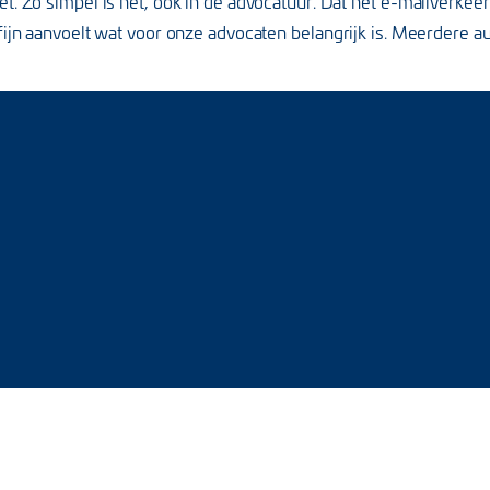
et. Zo simpel is het, ook in de advocatuur. Dat het e-mailverkee
rfijn aanvoelt wat voor onze advocaten belangrijk is. Meerdere a