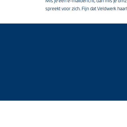
Mis je een e-mailbericht, dan mis je omz
spreekt voor zich. Fijn dat Veldwerk haa