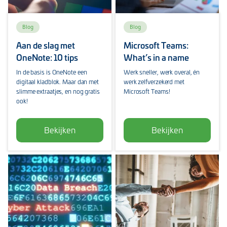
Blog
Blog
Aan de slag met
Microsoft Teams:
OneNote: 10 tips
What’s in a name
In de basis is OneNote een
Werk sneller, werk overal, én
digitaal kladblok. Maar dan met
werk zelfverzekerd met
slimme extraatjes, en nog gratis
Microsoft Teams!
ook!
Bekijken
Bekijken