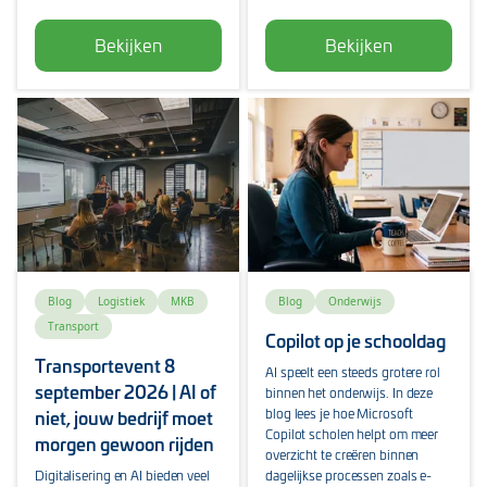
Bekijken
Bekijken
Blog
Logistiek
MKB
Blog
Onderwijs
Transport
Copilot op je schooldag
Transportevent 8
AI speelt een steeds grotere rol
september 2026 | AI of
binnen het onderwijs. In deze
blog lees je hoe Microsoft
niet, jouw bedrijf moet
Copilot scholen helpt om meer
morgen gewoon rijden
overzicht te creëren binnen
Digitalisering en AI bieden veel
dagelijkse processen zoals e-