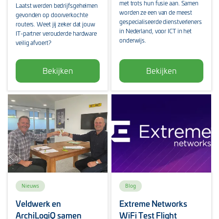
met trots hun fusie aan. Samen
Laatst werden bedrijfsgeheimen
worden ze een van de meest
gevonden op doorverkochte
gespecialiseerde dienstverleners
routers. Weet jij zeker dat jouw
in Nederland, voor ICT in het
IT-partner verouderde hardware
onderwijs.
veilig afvoert?
Bekijken
Bekijken
Nieuws
Blog
Veldwerk en
Extreme Networks
ArchiLogiQ samen
WiFi Test Flight