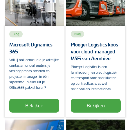
Blog
Blog
Microsoft Dynamics
Ploeger Logistics koos
365
voor cloud-managed
WiFi van Aerohive
Wil jij ook eenvoudig je zakelijke
contacten onderhouden, je
Ploeger Logistics is een
verkoopproces beheren en
familiebedrijf en biedt logistiek
projecten managen in één
en transport voor haar klanten
systeem? En alles uit je
op contractbasis, zowel
Office365 pakket halen?
nationaal als internationaal.
Bekijken
Bekijken