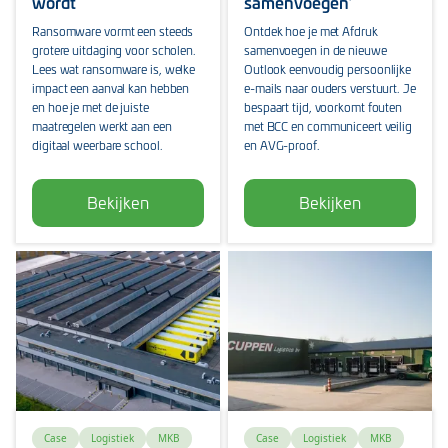
wordt
samenvoegen’
Ransomware vormt een steeds
Ontdek hoe je met Afdruk
grotere uitdaging voor scholen.
samenvoegen in de nieuwe
Lees wat ransomware is, welke
Outlook eenvoudig persoonlijke
impact een aanval kan hebben
e-mails naar ouders verstuurt. Je
en hoe je met de juiste
bespaart tijd, voorkomt fouten
maatregelen werkt aan een
met BCC en communiceert veilig
digitaal weerbare school.
en AVG-proof.
Bekijken
Bekijken
Case
Logistiek
MKB
Case
Logistiek
MKB