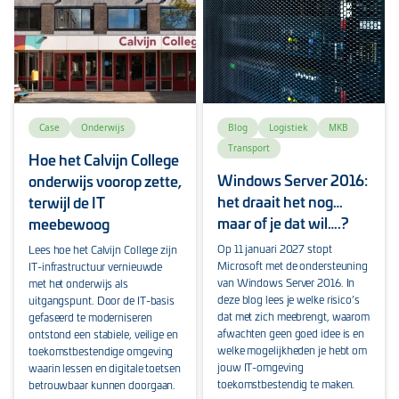
Case
Onderwijs
Blog
Logistiek
MKB
Transport
Hoe het Calvijn College
Windows Server 2016:
onderwijs voorop zette,
het draait het nog…
terwijl de IT
maar of je dat wil….?
meebewoog
Op 11 januari 2027 stopt
Lees hoe het Calvijn College zijn
Microsoft met de ondersteuning
IT-infrastructuur vernieuwde
van Windows Server 2016. In
met het onderwijs als
deze blog lees je welke risico’s
uitgangspunt. Door de IT-basis
dat met zich meebrengt, waarom
gefaseerd te moderniseren
afwachten geen goed idee is en
ontstond een stabiele, veilige en
welke mogelijkheden je hebt om
toekomstbestendige omgeving
jouw IT-omgeving
waarin lessen en digitale toetsen
toekomstbestendig te maken.
betrouwbaar kunnen doorgaan.