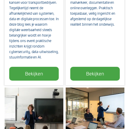
kansen voor transportbedrijven.
mailverkeer, documentatie en
Tegelijkertijd neemt de
online overleggen. Praktisch
afhankelijkheid van systemen,
toepasbaar, veilig ingericht en
data en digitale processen toe. In
afgestemd op de dagelijkse
deze blog lees je waarom
realiteit binnen het onderwijs.
digitale weerbaarheid steeds
belangrijker wordt en hoe je
tijdens ons event praktische
inzichten krijgt rondom
cybersecurity, data-uitwisseling,
stuurinformatie en AI.
Bekijken
Bekijken