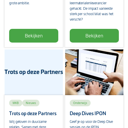
grote ambitie.
leermaterialenleverancier
gehackt. De impact varieerde
sterk per school.Wat was het
verschil?
Bekijken
Bekijken
MKB
Nieuws
Onderwijs
Trots op deze Partners
Deep Dives IPON
Wij geloven in duurzame
Geef je op voor de Deep Dive
relaties. Samen met deze
sessies op de IPON.