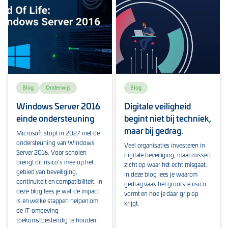
Blog
Onderwijs
Blog
Windows Server 2016
Digitale veiligheid
einde ondersteuning
begint niet bij techniek,
maar bij gedrag.
Microsoft stopt in 2027 met de
ondersteuning van Windows
Veel organisaties investeren in
Server 2016. Voor scholen
digitale beveiliging, maar missen
brengt dit risico’s mee op het
zicht op waar het echt misgaat.
gebied van beveiliging,
In deze blog lees je waarom
continuïteit en compatibiliteit. In
gedrag vaak het grootste risico
deze blog lees je wat de impact
vormt en hoe je daar grip op
is en welke stappen helpen om
krijgt.
de IT-omgeving
toekomstbestendig te houden.