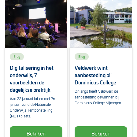
Blog
Blog
Digitalisering in het
Veldwerk wint
onderwijs, 7
aanbesteding bij
voorbeelden de
Dominicus College
dagelijkse praktijk
Onlangs heeft Veldwerk de
aanbesteding gewonnen bij
Van 22 januari tot en met 26
Dominicus College Nijmegen.
januari vond de Nationale
Onderwijs Tentoonstelling
(NOT) plaats.
Bekijken
Bekijken