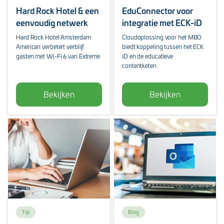
Hard Rock Hotel & een
EduConnector voor
eenvoudig netwerk
integratie met ECK-iD
Hard Rock Hotel Amsterdam
Cloudoplossing voor het MBO
American verbetert verblijf
biedt koppeling tussen het ECK
gasten met Wi-Fi 6 van Extreme
iD en de educatieve
contentketen
Bekijken
Bekijken
Tip
Blog