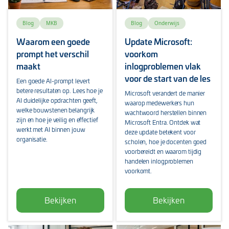
Blog
MKB
Blog
Onderwijs
Waarom een goede
Update Microsoft:
prompt het verschil
voorkom
maakt
inlogproblemen vlak
voor de start van de les
Een goede AI-prompt levert
betere resultaten op. Lees hoe je
Microsoft verandert de manier
AI duidelijke opdrachten geeft,
waarop medewerkers hun
welke bouwstenen belangrijk
wachtwoord herstellen binnen
zijn en hoe je veilig en effectief
Microsoft Entra. Ontdek wat
werkt met AI binnen jouw
deze update betekent voor
organisatie.
scholen, hoe je docenten goed
voorbereidt en waarom tijdig
handelen inlogproblemen
voorkomt.
Bekijken
Bekijken