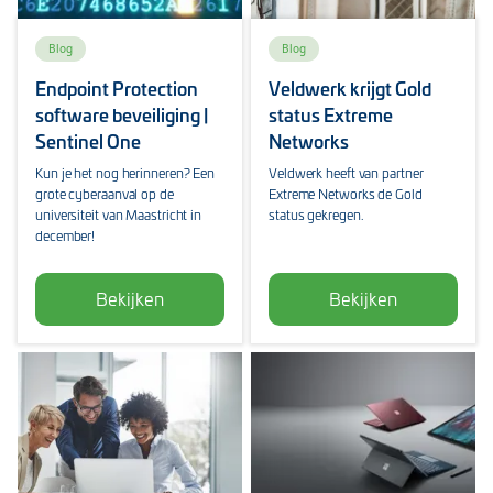
Blog
Blog
Endpoint Protection
Veldwerk krijgt Gold
software beveiliging |
status Extreme
Sentinel One
Networks
Kun je het nog herinneren? Een
Veldwerk heeft van partner
grote cyberaanval op de
Extreme Networks de Gold
universiteit van Maastricht in
status gekregen.
december!
Bekijken
Bekijken