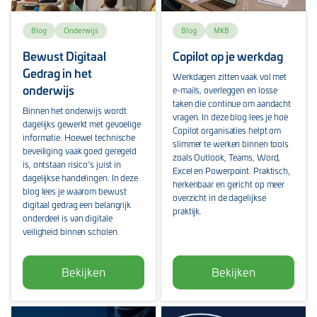
Blog
Onderwijs
Blog
MKB
Bewust Digitaal
Copilot op je werkdag
Gedrag in het
Werkdagen zitten vaak vol met
onderwijs
e-mails, overleggen en losse
taken die continue om aandacht
Binnen het onderwijs wordt
vragen. In deze blog lees je hoe
dagelijks gewerkt met gevoelige
Copilot organisaties helpt om
informatie. Hoewel technische
slimmer te werken binnen tools
beveiliging vaak goed geregeld
zoals Outlook, Teams, Word,
is, ontstaan risico’s juist in
Excel en Powerpoint. Praktisch,
dagelijkse handelingen. In deze
herkenbaar en gericht op meer
blog lees je waarom bewust
overzicht in de dagelijkse
digitaal gedrag een belangrijk
praktijk.
onderdeel is van digitale
veiligheid binnen scholen.
Bekijken
Bekijken