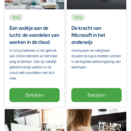
Blog
Blog
Een wolkje aan de
De kracht van
lucht: de voordelen van
Microsoft in het
werken in de cloud
onderwijs
In ons privéleven is het gebruik
Vertrouwen en veiligheid
van online diensten al niet meer
zouden de basis moeten vormen
weg te denken. Ook op zakelijk
in de digitale werkomgeving van
gebied brengt werken in de
leerlingen.
cloud véél voordelen met zich
mee.
Bekijken
Bekijken