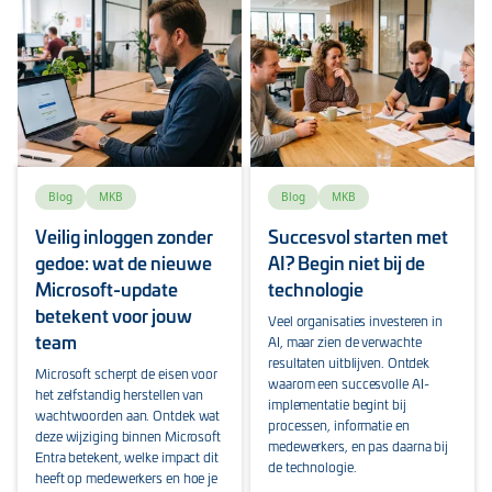
Blog
MKB
Blog
MKB
Veilig inloggen zonder
Succesvol starten met
gedoe: wat de nieuwe
AI? Begin niet bij de
Microsoft-update
technologie
betekent voor jouw
Veel organisaties investeren in
team
AI, maar zien de verwachte
resultaten uitblijven. Ontdek
Microsoft scherpt de eisen voor
waarom een succesvolle AI-
het zelfstandig herstellen van
implementatie begint bij
wachtwoorden aan. Ontdek wat
processen, informatie en
deze wijziging binnen Microsoft
medewerkers, en pas daarna bij
Entra betekent, welke impact dit
de technologie.
heeft op medewerkers en hoe je