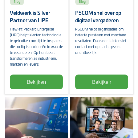
Blog
Blog
Veldwerk is Silver
P5COM snel over op
Partner van HPE
digitaal vergaderen
Hewlett Packard Enterprise
P5COM helpt organisaties om
(HPE) helpt klanten technologie
beter te presteren met meetbare
te gebruiken om tijd te besparen
resultaten. Daarvoor is intensief
die nodig is om ideeën in waarde
contact met opdrachtgevers
te veranderen. Op hun beurt
onontbeerlijk
transformeren ze industrieën,
markten en levens
Bekijken
Bekijken