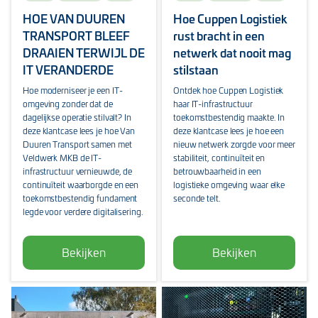
HOE VAN DUUREN
Hoe Cuppen Logistiek
TRANSPORT BLEEF
rust bracht in een
DRAAIEN TERWIJL DE
netwerk dat nooit mag
IT VERANDERDE
stilstaan
Hoe moderniseer je een IT-
Ontdek hoe Cuppen Logistiek
omgeving zonder dat de
haar IT-infrastructuur
dagelijkse operatie stilvalt? In
toekomstbestendig maakte. In
deze klantcase lees je hoe Van
deze klantcase lees je hoe een
Duuren Transport samen met
nieuw netwerk zorgde voor meer
Veldwerk MKB de IT-
stabiliteit, continuïteit en
infrastructuur vernieuwde, de
betrouwbaarheid in een
continuïteit waarborgde en een
logistieke omgeving waar elke
toekomstbestendig fundament
seconde telt.
legde voor verdere digitalisering.
Bekijken
Bekijken