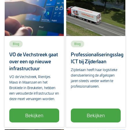
Blog
Blog
VO de Vechstreek gaat
Professionaliseringsslag
over een op nieuwe
ICT bij Zijderlaan
infrastructuur
Zijderlaan heeft haar logistieke
dienstverlening de afgelopen
VO de Vechstreek, Rientjes
jaren steeds verder weten te
Mavo in Maarssen en het
professionaliseren.
Broklede in Breukelen, hebben
een verouderde infrastructuur en
deze moet vervangen worden.
Bekijken
Bekijken