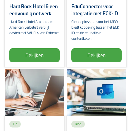
Hard Rock Hotel & een
EduConnector voor
eenvoudig netwerk
integratie met ECK-iD
Hard Rock Hotel Amsterdam
Cloudoplossing voor het MBO
American verbetert verblijf
biedt koppeling tussen het ECK
gasten met Wi-Fi 6 van Extreme
iD en de educatieve
contentketen
Bekijken
Bekijken
Tip
Blog