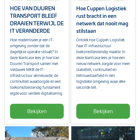
HOE VAN DUUREN
Hoe Cuppen Logistiek
TRANSPORT BLEEF
rust bracht in een
DRAAIEN TERWIJL DE
netwerk dat nooit mag
IT VERANDERDE
stilstaan
Hoe moderniseer je een IT-
Ontdek hoe Cuppen Logistiek
omgeving zonder dat de
haar IT-infrastructuur
dagelijkse operatie stilvalt? In
toekomstbestendig maakte. In
deze klantcase lees je hoe Van
deze klantcase lees je hoe een
Duuren Transport samen met
nieuw netwerk zorgde voor meer
Veldwerk MKB de IT-
stabiliteit, continuïteit en
infrastructuur vernieuwde, de
betrouwbaarheid in een
continuïteit waarborgde en een
logistieke omgeving waar elke
toekomstbestendig fundament
seconde telt.
legde voor verdere digitalisering.
Bekijken
Bekijken