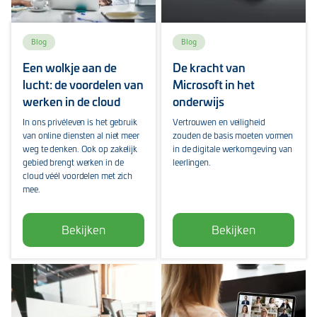
Blog
Blog
Een wolkje aan de
De kracht van
lucht: de voordelen van
Microsoft in het
werken in de cloud
onderwijs
In ons privéleven is het gebruik
Vertrouwen en veiligheid
van online diensten al niet meer
zouden de basis moeten vormen
weg te denken. Ook op zakelijk
in de digitale werkomgeving van
gebied brengt werken in de
leerlingen.
cloud véél voordelen met zich
mee.
Bekijken
Bekijken