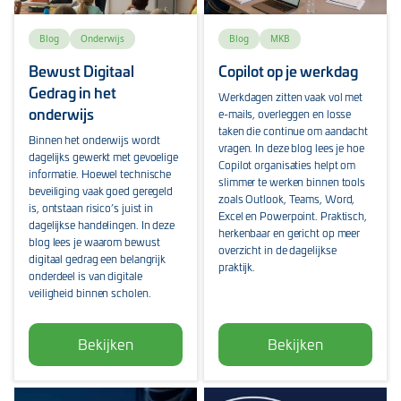
Blog
Onderwijs
Blog
MKB
Bewust Digitaal
Copilot op je werkdag
Gedrag in het
Werkdagen zitten vaak vol met
onderwijs
e-mails, overleggen en losse
taken die continue om aandacht
Binnen het onderwijs wordt
vragen. In deze blog lees je hoe
dagelijks gewerkt met gevoelige
Copilot organisaties helpt om
informatie. Hoewel technische
slimmer te werken binnen tools
beveiliging vaak goed geregeld
zoals Outlook, Teams, Word,
is, ontstaan risico’s juist in
Excel en Powerpoint. Praktisch,
dagelijkse handelingen. In deze
herkenbaar en gericht op meer
blog lees je waarom bewust
overzicht in de dagelijkse
digitaal gedrag een belangrijk
praktijk.
onderdeel is van digitale
veiligheid binnen scholen.
Bekijken
Bekijken