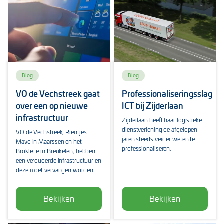
Blog
Blog
VO de Vechstreek gaat
Professionaliseringsslag
over een op nieuwe
ICT bij Zijderlaan
infrastructuur
Zijderlaan heeft haar logistieke
dienstverlening de afgelopen
VO de Vechstreek, Rientjes
jaren steeds verder weten te
Mavo in Maarssen en het
professionaliseren.
Broklede in Breukelen, hebben
een verouderde infrastructuur en
deze moet vervangen worden.
Bekijken
Bekijken