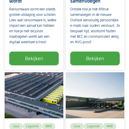
wordt
samenvoegen’
Ransomware vormt een steeds
Ontdek hoe je met Afdruk
grotere uitdaging voor scholen.
samenvoegen in de nieuwe
Lees wat ransomware is, welke
Outlook eenvoudig persoonlijke
impact een aanval kan hebben
e-mails naar ouders verstuurt. Je
en hoe je met de juiste
bespaart tijd, voorkomt fouten
maatregelen werkt aan een
met BCC en communiceert veilig
digitaal weerbare school.
en AVG-proof.
Bekijken
Bekijken
Case
Logistiek
MKB
Case
Logistiek
MKB