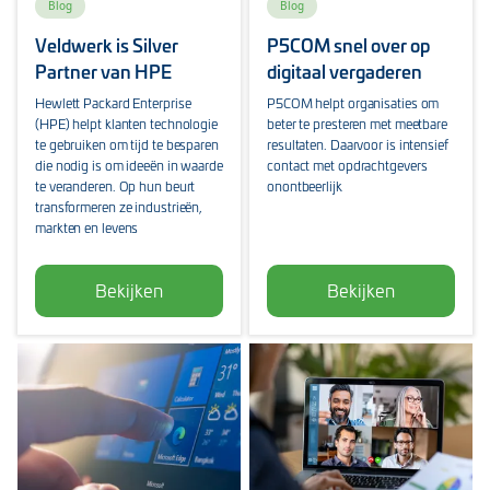
Blog
Blog
Veldwerk is Silver
P5COM snel over op
Partner van HPE
digitaal vergaderen
Hewlett Packard Enterprise
P5COM helpt organisaties om
(HPE) helpt klanten technologie
beter te presteren met meetbare
te gebruiken om tijd te besparen
resultaten. Daarvoor is intensief
die nodig is om ideeën in waarde
contact met opdrachtgevers
te veranderen. Op hun beurt
onontbeerlijk
transformeren ze industrieën,
markten en levens
Bekijken
Bekijken