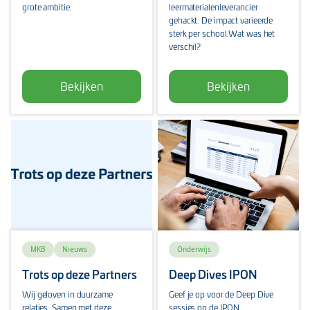
grote ambitie.
leermaterialenleverancier
gehackt. De impact varieerde
sterk per school.Wat was het
verschil?
Bekijken
Bekijken
MKB
Nieuws
Onderwijs
Trots op deze Partners
Deep Dives IPON
Wij geloven in duurzame
Geef je op voor de Deep Dive
relaties. Samen met deze
sessies op de IPON.