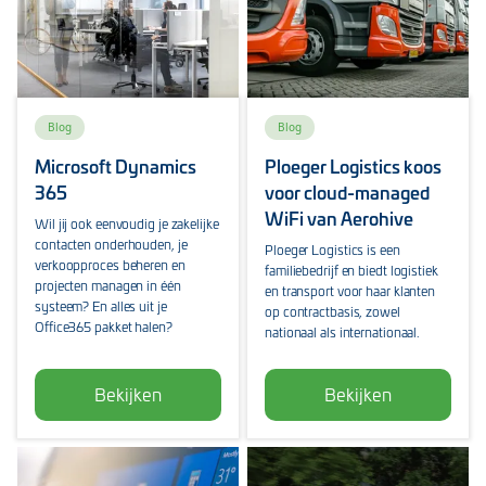
Blog
Blog
Microsoft Dynamics
Ploeger Logistics koos
365
voor cloud-managed
WiFi van Aerohive
Wil jij ook eenvoudig je zakelijke
contacten onderhouden, je
Ploeger Logistics is een
verkoopproces beheren en
familiebedrijf en biedt logistiek
projecten managen in één
en transport voor haar klanten
systeem? En alles uit je
op contractbasis, zowel
Office365 pakket halen?
nationaal als internationaal.
Bekijken
Bekijken