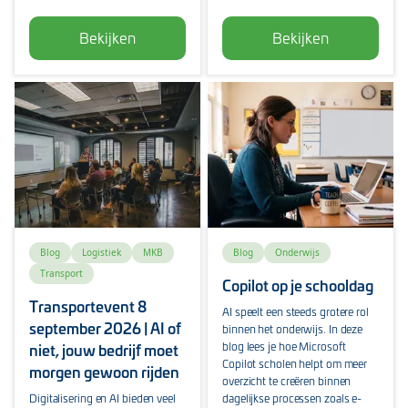
Bekijken
Bekijken
Blog
Logistiek
MKB
Blog
Onderwijs
Transport
Copilot op je schooldag
Transportevent 8
AI speelt een steeds grotere rol
september 2026 | AI of
binnen het onderwijs. In deze
blog lees je hoe Microsoft
niet, jouw bedrijf moet
Copilot scholen helpt om meer
morgen gewoon rijden
overzicht te creëren binnen
Digitalisering en AI bieden veel
dagelijkse processen zoals e-