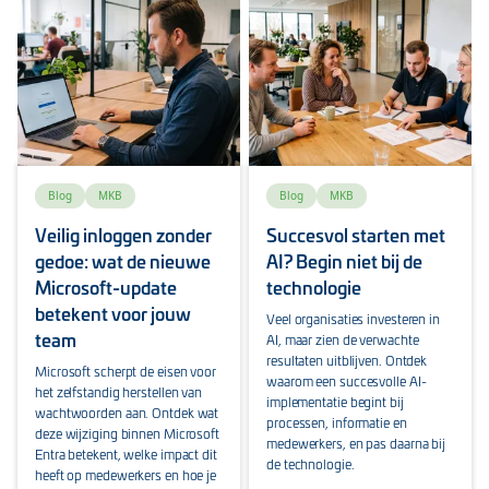
Blog
MKB
Blog
MKB
Veilig inloggen zonder
Succesvol starten met
gedoe: wat de nieuwe
AI? Begin niet bij de
Microsoft-update
technologie
betekent voor jouw
Veel organisaties investeren in
team
AI, maar zien de verwachte
resultaten uitblijven. Ontdek
Microsoft scherpt de eisen voor
waarom een succesvolle AI-
het zelfstandig herstellen van
implementatie begint bij
wachtwoorden aan. Ontdek wat
processen, informatie en
deze wijziging binnen Microsoft
medewerkers, en pas daarna bij
Entra betekent, welke impact dit
de technologie.
heeft op medewerkers en hoe je