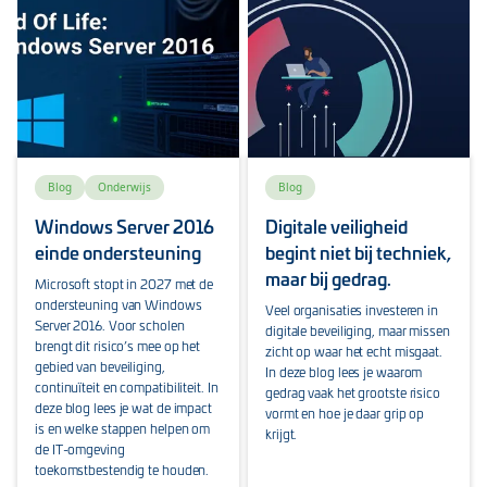
Blog
Onderwijs
Blog
Windows Server 2016
Digitale veiligheid
einde ondersteuning
begint niet bij techniek,
maar bij gedrag.
Microsoft stopt in 2027 met de
ondersteuning van Windows
Veel organisaties investeren in
Server 2016. Voor scholen
digitale beveiliging, maar missen
brengt dit risico’s mee op het
zicht op waar het echt misgaat.
gebied van beveiliging,
In deze blog lees je waarom
continuïteit en compatibiliteit. In
gedrag vaak het grootste risico
deze blog lees je wat de impact
vormt en hoe je daar grip op
is en welke stappen helpen om
krijgt.
de IT-omgeving
toekomstbestendig te houden.