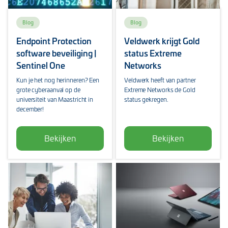
Blog
Blog
Endpoint Protection
Veldwerk krijgt Gold
software beveiliging |
status Extreme
Sentinel One
Networks
Kun je het nog herinneren? Een
Veldwerk heeft van partner
grote cyberaanval op de
Extreme Networks de Gold
universiteit van Maastricht in
status gekregen.
december!
Bekijken
Bekijken