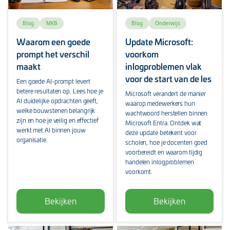
Blog
MKB
Blog
Onderwijs
Waarom een goede
Update Microsoft:
prompt het verschil
voorkom
maakt
inlogproblemen vlak
voor de start van de les
Een goede AI-prompt levert
betere resultaten op. Lees hoe je
Microsoft verandert de manier
AI duidelijke opdrachten geeft,
waarop medewerkers hun
welke bouwstenen belangrijk
wachtwoord herstellen binnen
zijn en hoe je veilig en effectief
Microsoft Entra. Ontdek wat
werkt met AI binnen jouw
deze update betekent voor
organisatie.
scholen, hoe je docenten goed
voorbereidt en waarom tijdig
handelen inlogproblemen
voorkomt.
Bekijken
Bekijken