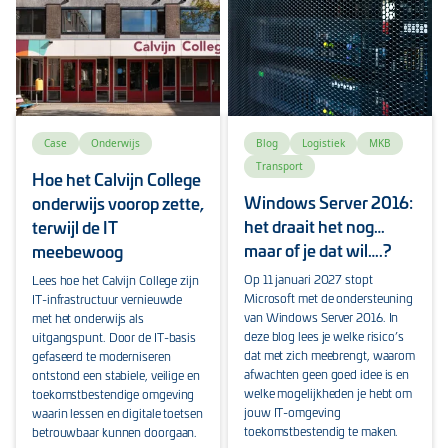
Case
Onderwijs
Blog
Logistiek
MKB
Transport
Hoe het Calvijn College
Windows Server 2016:
onderwijs voorop zette,
het draait het nog…
terwijl de IT
maar of je dat wil….?
meebewoog
Op 11 januari 2027 stopt
Lees hoe het Calvijn College zijn
Microsoft met de ondersteuning
IT-infrastructuur vernieuwde
van Windows Server 2016. In
met het onderwijs als
deze blog lees je welke risico’s
uitgangspunt. Door de IT-basis
dat met zich meebrengt, waarom
gefaseerd te moderniseren
afwachten geen goed idee is en
ontstond een stabiele, veilige en
welke mogelijkheden je hebt om
toekomstbestendige omgeving
jouw IT-omgeving
waarin lessen en digitale toetsen
toekomstbestendig te maken.
betrouwbaar kunnen doorgaan.