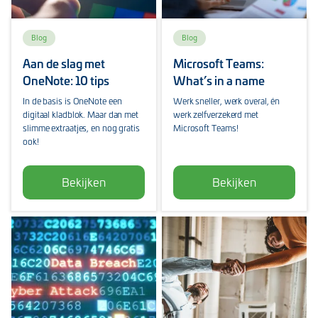
Blog
Blog
Aan de slag met
Microsoft Teams:
OneNote: 10 tips
What’s in a name
In de basis is OneNote een
Werk sneller, werk overal, én
digitaal kladblok. Maar dan met
werk zelfverzekerd met
slimme extraatjes, en nog gratis
Microsoft Teams!
ook!
Bekijken
Bekijken