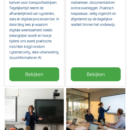
kansen voor transportbedrijven.
mailverkeer, documentatie en
Tegelijkertijd neemt de
online overleggen. Praktisch
afhankelijkheid van systemen,
toepasbaar, veilig ingericht en
data en digitale processen toe. In
afgestemd op de dagelijkse
deze blog lees je waarom
realiteit binnen het onderwijs.
digitale weerbaarheid steeds
belangrijker wordt en hoe je
tijdens ons event praktische
inzichten krijgt rondom
cybersecurity, data-uitwisseling,
stuurinformatie en AI.
Bekijken
Bekijken