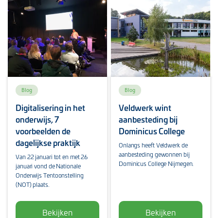
Blog
Blog
Digitalisering in het
Veldwerk wint
onderwijs, 7
aanbesteding bij
voorbeelden de
Dominicus College
dagelijkse praktijk
Onlangs heeft Veldwerk de
aanbesteding gewonnen bij
Van 22 januari tot en met 26
Dominicus College Nijmegen.
januari vond de Nationale
Onderwijs Tentoonstelling
(NOT) plaats.
Bekijken
Bekijken