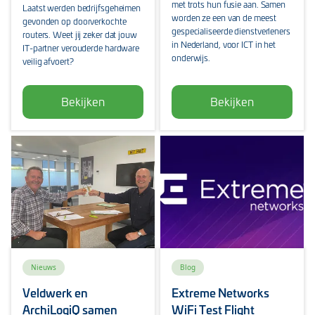
met trots hun fusie aan. Samen
Laatst werden bedrijfsgeheimen
worden ze een van de meest
gevonden op doorverkochte
gespecialiseerde dienstverleners
routers. Weet jij zeker dat jouw
in Nederland, voor ICT in het
IT-partner verouderde hardware
onderwijs.
veilig afvoert?
Bekijken
Bekijken
Nieuws
Blog
Veldwerk en
Extreme Networks
ArchiLogiQ samen
WiFi Test Flight